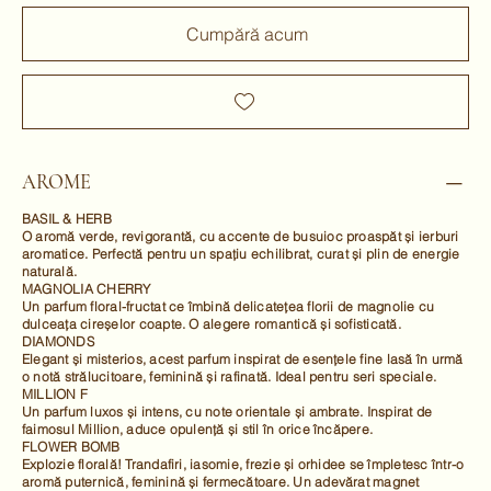
Cumpără acum
AROME
BASIL & HERB
O aromă verde, revigorantă, cu accente de busuioc proaspăt și ierburi
aromatice. Perfectă pentru un spațiu echilibrat, curat și plin de energie
naturală.
MAGNOLIA CHERRY
Un parfum floral-fructat ce îmbină delicatețea florii de magnolie cu
dulceața cireșelor coapte. O alegere romantică și sofisticată.
DIAMONDS
Elegant și misterios, acest parfum inspirat de esențele fine lasă în urmă
o notă strălucitoare, feminină și rafinată. Ideal pentru seri speciale.
MILLION F
Un parfum luxos și intens, cu note orientale și ambrate. Inspirat de
faimosul Million, aduce opulență și stil în orice încăpere.
FLOWER BOMB
Explozie florală! Trandafiri, iasomie, frezie și orhidee se împletesc într-o
aromă puternică, feminină și fermecătoare. Un adevărat magnet