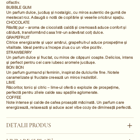
olfactiv.
BUBBLE GUM
Un parfum dulce, jucăuș și nostalgic, cu miros autentic de gumă de
mestecat roz. Adaugă o notă de copilărie și veselie oricărui spațiu.
CHOCOLATE
Răsfăț pur – aroma de ciocolată caldă și cremoasă aduce confort și
căldură, transformând casa într-un adevărat colț dulce.
GRAPEFRUIT
Citrice energizante și ușor amărui, grapefruit-ul aduce prospețime și
vitalitate. Ideal pentru a începe ziua cu un vibe pozitiv.
STRAWBERRY
Un parfum dulce și fructat, cu miros de căpșuni coapte. Delicios, intens
și perfect pentru cei care iubesc aromele jucăușe.
BON BON
Un parfum gurmand și feminin, inspirat de dulciurile fine. Notele
caramelizate și fructate creează un miros irezistibil.
LIME
Răcoritor, tonic și citric – lime-ul oferă o explozie de prospețime,
perfectă pentru zilele calde sau spațiile aglomerate.
COFFEE
Note intense și calde de cafea proaspăt măcinată. Un parfum care
energizează, relaxează și aduce acel vibe cozy de dimineață perfectă.
DETALII PRODUS