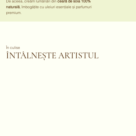
De aceea, creăm lumânări din
ceară de soia 100%
naturală
, îmbogățite cu uleiuri esențiale și parfumuri
premium.
În culise
ÎNTÂLNEȘTE ARTISTUL