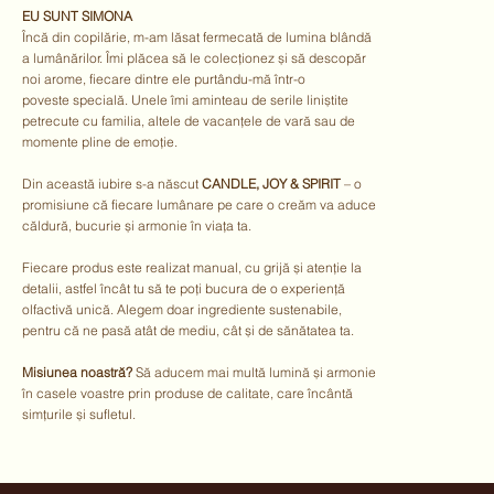
EU SUNT SIMONA
Încă din copilărie, m-am lăsat fermecată de lumina blândă
a lumânărilor. Îmi plăcea să le colecționez și să descopăr
noi arome, fiecare dintre ele purtându-mă într-o
poveste specială. Unele îmi aminteau de serile liniștite
petrecute cu familia, altele de vacanțele de vară sau de
momente pline de emoție.
Din această iubire s-a născut
CANDLE, JOY & SPIRIT
– o
promisiune că fiecare lumânare pe care o creăm va aduce
căldură, bucurie și armonie în viața ta.
Fiecare produs este realizat manual, cu grijă și atenție la
detalii, astfel încât tu să te poți bucura de o experiență
olfactivă unică. Alegem doar ingrediente sustenabile,
pentru că ne pasă atât de mediu, cât și de sănătatea ta.
Misiunea noastră?
Să aducem mai multă lumină și armonie
în casele voastre prin produse de calitate, care încântă
simțurile și sufletul.