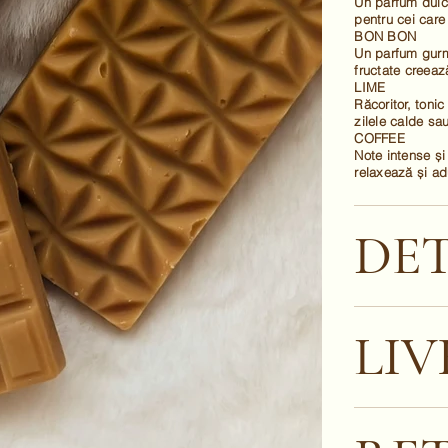
Un parfum dulce
pentru cei care
BON BON
Un parfum gurma
fructate creează
LIME
Răcoritor, tonic
zilele calde sa
COFFEE
Note intense ș
relaxează și ad
DET
LIV