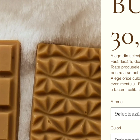
BU
30
Preț
Alege din selec
Fără flacără, do
Toate produsele 
pentru a se potri
Alege orice culo
evenimentului. F
o facem realitat
Arome
Culori