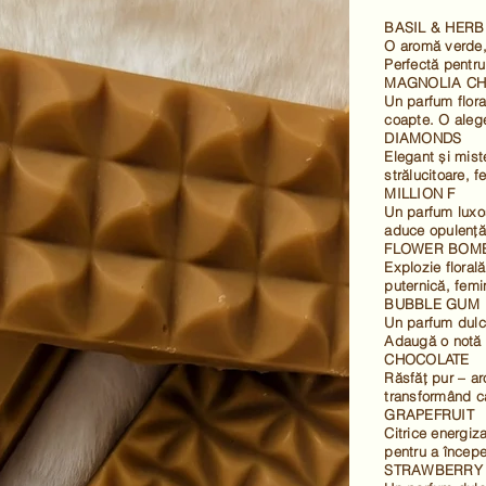
BASIL & HERB
O aromă verde, 
Perfectă pentru 
MAGNOLIA C
Un parfum flora
coapte. O alege
DIAMONDS
Elegant și mist
strălucitoare, f
MILLION F
Un parfum luxos
aduce opulență ș
FLOWER BOM
Explozie florală
puternică, femi
BUBBLE GUM
Un parfum dulc
Adaugă o notă d
CHOCOLATE
Răsfăț pur – ar
transformând ca
GRAPEFRUIT
Citrice energiz
pentru a începe
STRAWBERRY