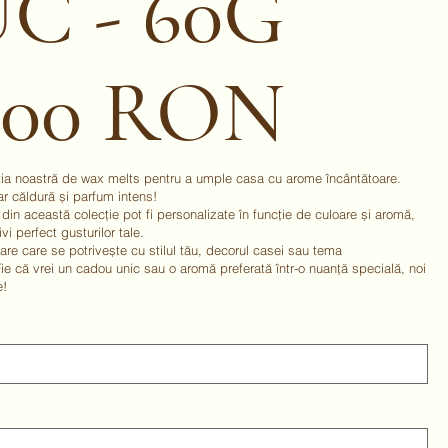
C - 60G
,00 RON
ția noastră de wax melts pentru a umple casa cu arome încântătoare.
ar căldură și parfum intens!
din această colecție pot fi personalizate în funcție de culoare și aromă,
vi perfect gusturilor tale.
are care se potrivește cu stilul tău, decorul casei sau tema
ie că vrei un cadou unic sau o aromă preferată într-o nuanță specială, noi
e!