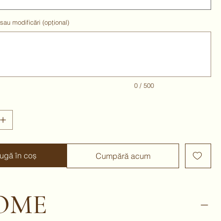
 sau modificări (opțional)
0 / 500
ugă în coș
Cumpără acum
OME