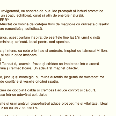
revigorantă, cu accente de busuioc proaspăt și ierburi aromatice.
un spațiu echilibrat, curat și plin de energie naturală.
HERRY
l-fructat ce îmbină delicatețea florii de magnolie cu dulceața cireșelor
re romantică și sofisticată.
erios, acest parfum inspirat de esențele fine lasă în urmă o notă
eminină și rafinată. Ideal pentru seri speciale.
 și intens, cu note orientale și ambrate. Inspirat de faimosul Million,
i stil în orice încăpere.
B
! Trandafiri, iasomie, frezie și orhidee se împletesc într-o aromă
nină și fermecătoare. Un adevărat magnet olfactiv.
e, jucăuș și nostalgic, cu miros autentic de gumă de mestecat roz.
e copilărie și veselie oricărui spațiu.
oma de ciocolată caldă și cremoasă aduce confort și căldură,
sa într-un adevărat colț dulce.
ante și ușor amărui, grapefruit-ul aduce prospețime și vitalitate. Ideal
 ziua cu un vibe pozitiv.