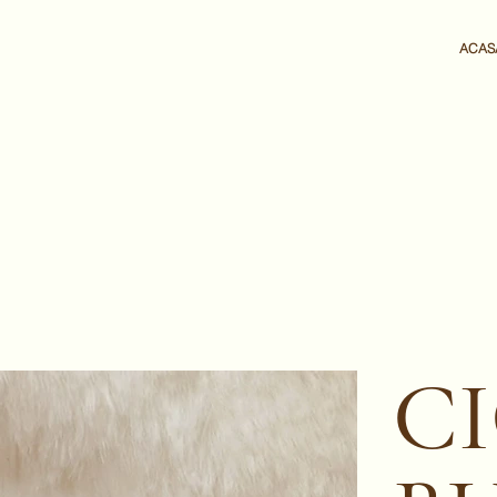
ACAS
CI