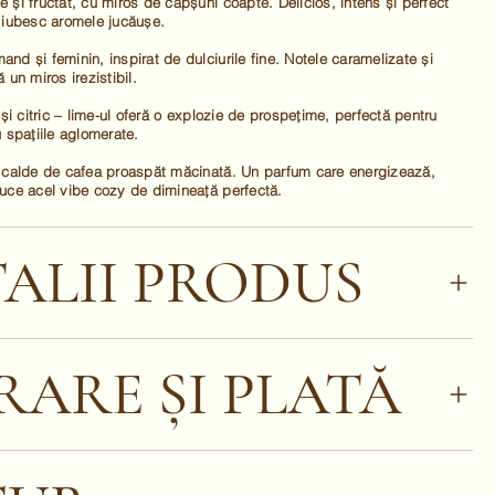
 și fructat, cu miros de căpșuni coapte. Delicios, intens și perfect
 iubesc aromele jucăușe.
nd și feminin, inspirat de dulciurile fine. Notele caramelizate și
 un miros irezistibil.
 și citric – lime-ul oferă o explozie de prospețime, perfectă pentru
u spațiile aglomerate.
i calde de cafea proaspăt măcinată. Un parfum care energizează,
uce acel vibe cozy de dimineață perfectă.
ALII PRODUS
RARE ȘI PLATĂ