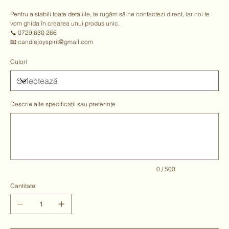
Pentru a stabili toate detaliile, te rugăm să ne contactezi direct, iar noi te
vom ghida în crearea unui produs unic.
📞 0729 630 266
📧 candlejoyspirit@gmail.com
Culori
Descrie alte specificații sau preferințe
Până
la
500
caractere.
0 / 500
Cantitate