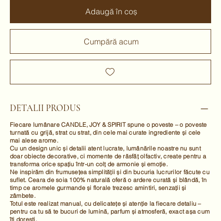
Adaugă în coș
Cumpără acum
DETALII PRODUS
Fiecare lumânare CANDLE, JOY & SPIRIT spune o poveste – o poveste
turnată cu grijă, strat cu strat, din cele mai curate ingrediente și cele
mai alese arome.
Cu un design unic și detalii atent lucrate, lumânările noastre nu sunt
doar obiecte decorative, ci momente de răsfăț olfactiv, create pentru a
transforma orice spațiu într-un colț de armonie și emoție.
Ne inspirăm din frumusețea simplității și din bucuria lucrurilor făcute cu
suflet. Ceara de soia 100% naturală oferă o ardere curată și blândă, în
timp ce aromele gurmande și florale trezesc amintiri, senzații și
zâmbete.
Totul este realizat manual, cu delicatețe și atenție la fiecare detaliu –
pentru ca tu să te bucuri de lumină, parfum și atmosferă, exact așa cum
îți dorești.