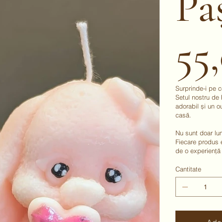
Pa
55
Preț
Surprinde-i pe c
Setul nostru de
adorabil și un o
casă.
Nu sunt doar lu
Fiecare produs e
de o experiență 
Cantitate