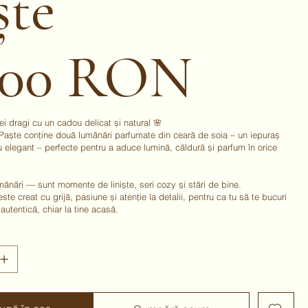
ște
,00 RON
ei dragi cu un cadou delicat și natural 🌸
 Paște conține două lumânări parfumate din ceară de soia – un iepuraș
u elegant – perfecte pentru a aduce lumină, căldură și parfum în orice
mânări — sunt momente de liniște, seri cozy și stări de bine.
ste creat cu grijă, pasiune și atenție la detalii, pentru ca tu să te bucuri
autentică, chiar la tine acasă.