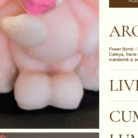
Ada
AR
Flower Bomb - 
Catleya, frezie
mandarină și po
LIV
CUM