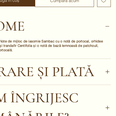
ugă în coș
Cumpără acum
OME
Note de mijloc de iasomie Sambac cu o notă de portocal, orhidee
 și trandafir Centifolia și o notă de bază lemnoasă de patchouli,
rtocală.
RARE ȘI PLATĂ
 ÎNGRIJESC