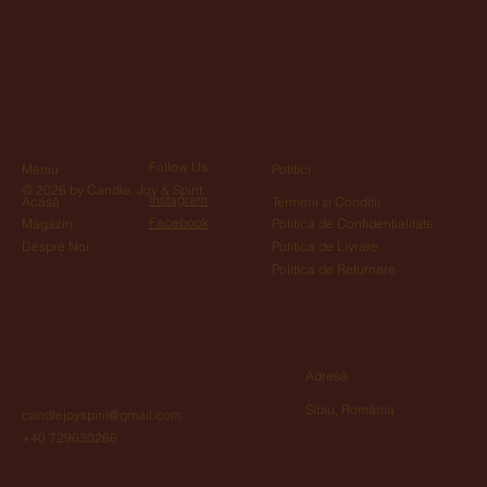
Follow Us
Meniu
Politici
© 2026 by Candle, Joy & Spirit
Instagram
Acasă
Termeni și Condiții
Facebook
Magazin
Politica de Confidențialitate
Despre Noi
Politica de Livrare
Politica de Returnare
Adresă
Sibiu, România
candlejoyspirit@gmail.com
+40 729630266