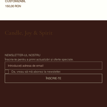
CUSTOMIZABIL
Preț
150,00 RON
Candle, Joy & Spirit
NEWSLETTER-UL NOSTRU
Înscrie-te pentru a primi actualizări și oferte speciale.
Da, vreau să mă abonez la newsletter.
ÎNSCRIE-TE