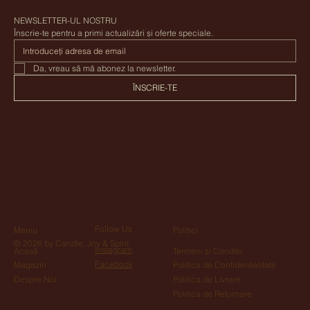
NEWSLETTER-UL NOSTRU
Înscrie-te pentru a primi actualizări și oferte speciale.
Da, vreau să mă abonez la newsletter.
ÎNSCRIE-TE
Follow Us
Meniu
Politici
© 2026 by Candle, Joy & Spirit
Instagram
Acasă
Termeni și Condiții
Facebook
Magazin
Politica de Confidențialitate
Despre Noi
Politica de Livrare
Politica de Returnare